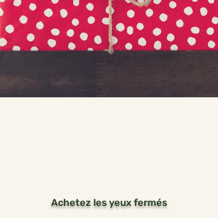
Achetez les yeux fermés